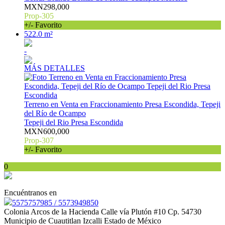
MXN298,000
Prop-305
+/- Favorito
522.0 m²
-
MÁS DETALLES
Terreno en Venta en Fraccionamiento Presa Escondida, Tepeji
del Río de Ocampo
Tepeji del Rio Presa Escondida
MXN600,000
Prop-307
+/- Favorito
0
Encuéntranos en
5575757985 / 5573949850
Colonia Arcos de la Hacienda Calle vía Plutón #10 Cp. 54730
Municipio de Cuautitlan Izcalli Estado de México