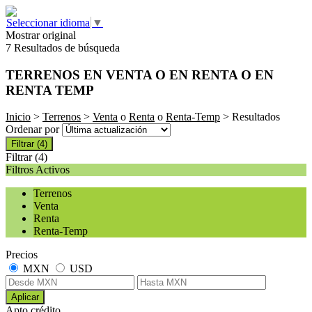
Seleccionar idioma
▼
Mostrar original
7 Resultados de búsqueda
TERRENOS EN VENTA O EN RENTA O EN
RENTA TEMP
Inicio
>
Terrenos
>
Venta
o
Renta
o
Renta-Temp
> Resultados
Ordenar por
Filtrar
(4)
Filtrar
(4)
Filtros Activos
Terrenos
Venta
Renta
Renta-Temp
Precios
MXN
USD
Aplicar
Apto crédito